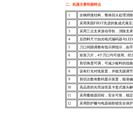
二、机器主要性能特点
1
全钢焊接结构，整体回火处理消除
2
采用美国FIRST先进的集成式液
3
采用三点支承滚动导轨，消除支承
4
后挡料尺寸由光电式编码器与LE
5
刀口间隙调整有指示牌指示，由手
6
矩形刀片，4个刃口均可使用。经
7
剪切角度可调，可减少板料的扭曲
8
设有灯光对线装置，并能无级调节
9
剪切次数有数码显示装置，能准确
10
高品质的光亮油管及卡套式接头解
11
采用蓄能器回程，安全可靠，稳定
12
采用防护栅与电器箱联锁安全保护